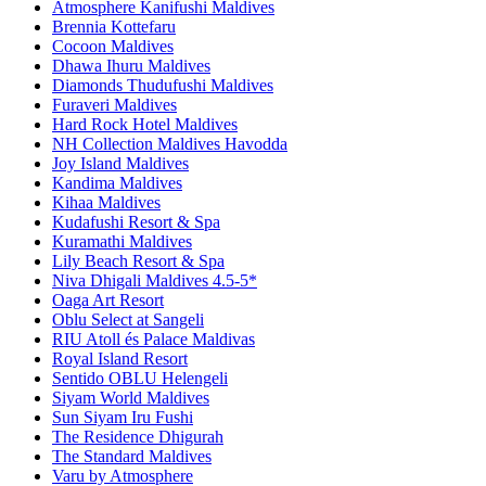
Atmosphere Kanifushi Maldives
Brennia Kottefaru
Cocoon Maldives
Dhawa Ihuru Maldives
Diamonds Thudufushi Maldives
Furaveri Maldives
Hard Rock Hotel Maldives
NH Collection Maldives Havodda
Joy Island Maldives
Kandima Maldives
Kihaa Maldives
Kudafushi Resort & Spa
Kuramathi Maldives
Lily Beach Resort & Spa
Niva Dhigali Maldives 4.5-5*
Oaga Art Resort
Oblu Select at Sangeli
RIU Atoll és Palace Maldivas
Royal Island Resort
Sentido OBLU Helengeli
Siyam World Maldives
Sun Siyam Iru Fushi
The Residence Dhigurah
The Standard Maldives
Varu by Atmosphere