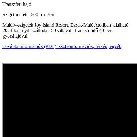
Transzfer: hajó
Sziget mérete: 600m x 70m
Maldív-szigetek Joy Island Resort. Észak-Malé Atollban található
2023-ban nyílt szálloda 150 villával. Transzferidő 40 perc
gyorshajóval.
T
ovábbi információk (PDF): szobainformációk, térkép, egyéb