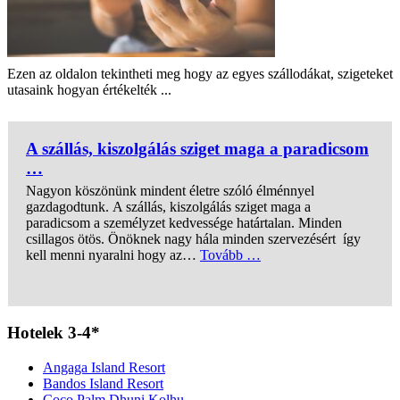
Ezen az oldalon tekintheti meg hogy az egyes szállodákat, szigeteket
utasaink hogyan értékelték ...
A szállás, kiszolgálás sziget maga a paradicsom
…
Nagyon köszönünk mindent életre szóló élménnyel
gazdagodtunk. A szállás, kiszolgálás sziget maga a
paradicsom a személyzet kedvessége határtalan. Minden
csillagos ötös. Önöknek nagy hála minden szervezésért így
kell menni nyaralni hogy az…
Tovább …
„A szállás, kiszolgálás
Hotelek 3-4*
Angaga Island Resort
Bandos Island Resort
Coco Palm Dhuni Kolhu