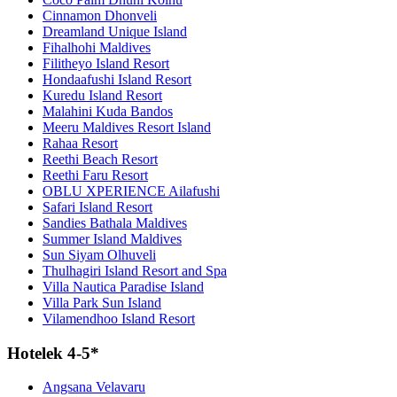
Cinnamon Dhonveli
Dreamland Unique Island
Fihalhohi Maldives
Filitheyo Island Resort
Hondaafushi Island Resort
Kuredu Island Resort
Malahini Kuda Bandos
Meeru Maldives Resort Island
Rahaa Resort
Reethi Beach Resort
Reethi Faru Resort
OBLU XPERIENCE Ailafushi
Safari Island Resort
Sandies Bathala Maldives
Summer Island Maldives
Sun Siyam Olhuveli
Thulhagiri Island Resort and Spa
Villa Nautica Paradise Island
Villa Park Sun Island
Vilamendhoo Island Resort
Hotelek 4-5*
Angsana Velavaru