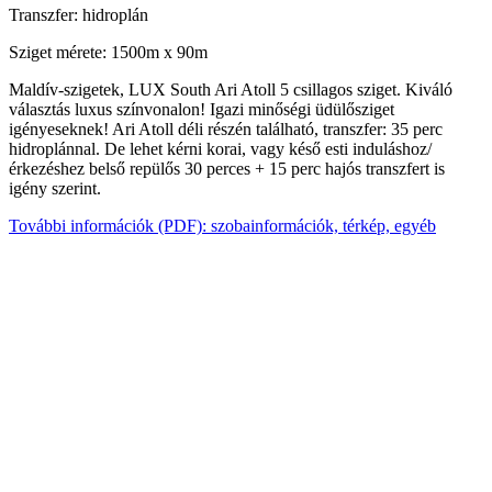
Transzfer: hidroplán
Sziget mérete: 1500m x 90m
Maldív-szigetek, LUX South Ari Atoll 5 csillagos sziget. Kiváló
választás luxus színvonalon! Igazi minőségi üdülősziget
igényeseknek! Ari Atoll déli részén található, transzfer: 35 perc
hidroplánnal. De lehet kérni korai, vagy késő esti induláshoz/
érkezéshez belső repülős 30 perces + 15 perc hajós transzfert is
igény szerint.
További információk (PDF): szobainformációk, térkép, egyéb