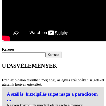
Keresés
Keresés
UTASVÉLEMÉNYEK
Ezen az oldalon tekintheti meg hogy az egyes szállodákat, szigeteket
utasaink hogyan értékelték ...
A szállás, kiszolgálás sziget maga a paradicsom
…
Nagyon köszönünk mindent életre szóló élménnyel