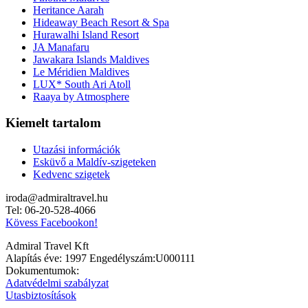
Heritance Aarah
Hideaway Beach Resort & Spa
Hurawalhi Island Resort
JA Manafaru
Jawakara Islands Maldives
Le Méridien Maldives
LUX* South Ari Atoll
Raaya by Atmosphere
Kiemelt tartalom
Utazási információk
Esküvő a Maldív-szigeteken
Kedvenc szigetek
iroda@admiraltravel.hu
Tel: 06-20-528-4066
Kövess Facebookon!
Admiral Travel Kft
Alapítás éve: 1997 Engedélyszám:U000111
Dokumentumok:
Adatvédelmi szabályzat
Utasbiztosítások