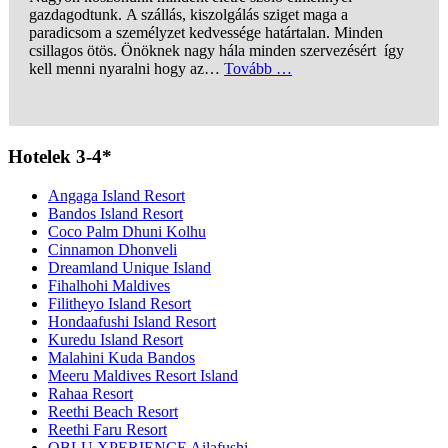
gazdagodtunk. A szállás, kiszolgálás sziget maga a
paradicsom a személyzet kedvessége határtalan. Minden
csillagos ötös. Önöknek nagy hála minden szervezésért így
kell menni nyaralni hogy az…
Tovább …
„A szállás, kiszolgálás
Hotelek 3-4*
Angaga Island Resort
Bandos Island Resort
Coco Palm Dhuni Kolhu
Cinnamon Dhonveli
Dreamland Unique Island
Fihalhohi Maldives
Filitheyo Island Resort
Hondaafushi Island Resort
Kuredu Island Resort
Malahini Kuda Bandos
Meeru Maldives Resort Island
Rahaa Resort
Reethi Beach Resort
Reethi Faru Resort
OBLU XPERIENCE Ailafushi