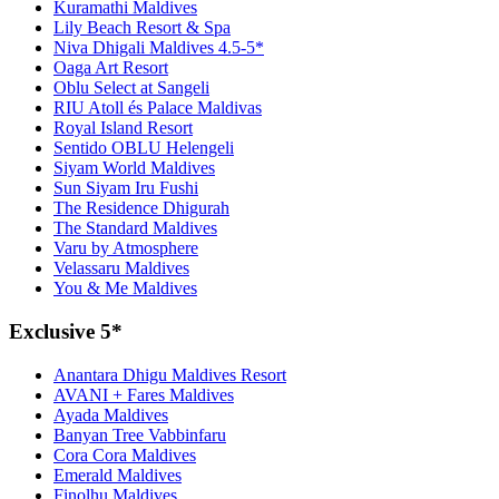
Kuramathi Maldives
Lily Beach Resort & Spa
Niva Dhigali Maldives 4.5-5*
Oaga Art Resort
Oblu Select at Sangeli
RIU Atoll és Palace Maldivas
Royal Island Resort
Sentido OBLU Helengeli
Siyam World Maldives
Sun Siyam Iru Fushi
The Residence Dhigurah
The Standard Maldives
Varu by Atmosphere
Velassaru Maldives
You & Me Maldives
Exclusive 5*
Anantara Dhigu Maldives Resort
AVANI + Fares Maldives
Ayada Maldives
Banyan Tree Vabbinfaru
Cora Cora Maldives
Emerald Maldives
Finolhu Maldives