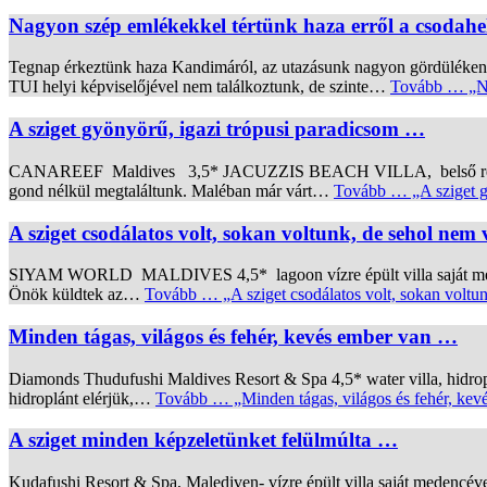
Nagyon szép emlékekkel tértünk haza erről a csodah
Tegnap érkeztünk haza Kandimáról, az utazásunk nagyon gördülékenyen
TUI helyi képviselőjével nem találkoztunk, de szinte…
Tovább …
„Na
A sziget gyönyörű, igazi trópusi paradicsom …
CANAREEF Maldives 3,5* JACUZZIS BEACH VILLA, belső repülős trans
gond nélkül megtaláltunk. Maléban már várt…
Tovább …
„A sziget 
A sziget csodálatos volt, sokan voltunk, de sehol nem
SIYAM WORLD MALDIVES 4,5* lagoon vízre épült villa saját medencév
Önök küldtek az…
Tovább …
„A sziget csodálatos volt, sokan volt
Minden tágas, világos és fehér, kevés ember van …
Diamonds Thudufushi Maldives Resort & Spa 4,5* water villa, hidroplán
hidroplánt elérjük,…
Tovább …
„Minden tágas, világos és fehér, ke
A sziget minden képzeletünket felülmúlta …
Kudafushi Resort & Spa, Malediven- vízre épült villa saját medenc