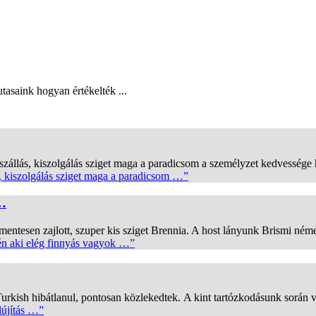
tasaink hogyan értékelték ...
állás, kiszolgálás sziget maga a paradicsom a személyzet kedvessége 
, kiszolgálás sziget maga a paradicsom …”
 …
tesen zajlott, szuper kis sziget Brennia. A host lányunk Brismi néme
 én aki elég finnyás vagyok …”
 Turkish hibátlanul, pontosan közlekedtek. A kint tartózkodásunk során
lújítás …”