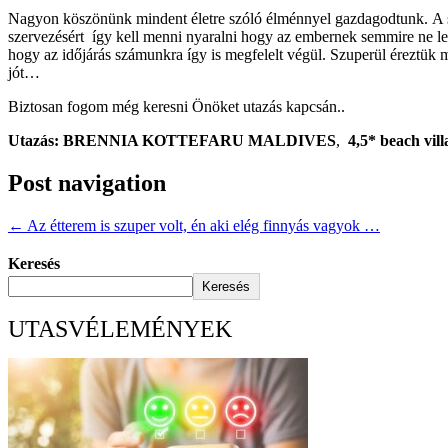
Nagyon köszönünk mindent életre szóló élménnyel gazdagodtunk. A sz
szervezésért így kell menni nyaralni hogy az embernek semmire ne leg
hogy az időjárás számunkra így is megfelelt végül. Szuperül éreztük
jót…
Biztosan fogom még keresni Önöket utazás kapcsán..
Utazás: BRENNIA KOTTEFARU MALDIVES
,
4,5* beach vill
Post navigation
←
Az étterem is szuper volt, én aki elég finnyás vagyok …
Keresés
Keresés
UTASVÉLEMÉNYEK