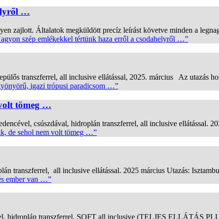
elyről …
 zajlott. Általatok megküldött precíz leírást követve minden a legnagy
gyon szép emlékekkel tértünk haza erről a csodahelyről …”
zferrel, all inclusive ellátással, 2025. március Az utazás hosszú,
gyönyörű, igazi trópusi paradicsom …”
 volt tömeg …
el, csúszdával, hidroplán transzferrel, all inclusive ellátással. 2
unk, de sehol nem volt tömeg …”
 transzferrel, all inclusive ellátással. 2025 március Utazás: Isztambu
vés ember van …”
ével, hidroplán transzferrel, SOFT all inclusive (TELJES ELLÁTÁS PL