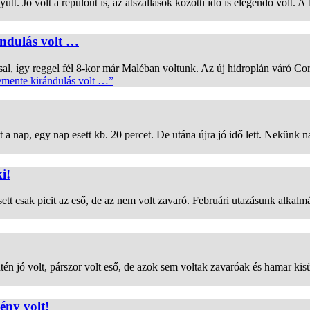
ütt. Jó volt a repülőút is, az átszállások közötti idő is elegendő volt. 
ndulás volt …
ssal, így reggel fél 8-kor már Maléban voltunk. Az új hidroplán váró Co
mente kirándulás volt …”
a nap, egy nap esett kb. 20 percet. De utána újra jó idő lett. Nekünk 
i!
sett csak picit az eső, de az nem volt zavaró. Februári utazásunk alkal
ntén jó volt, párszor volt eső, de azok sem voltak zavaróak és hamar k
ény volt!