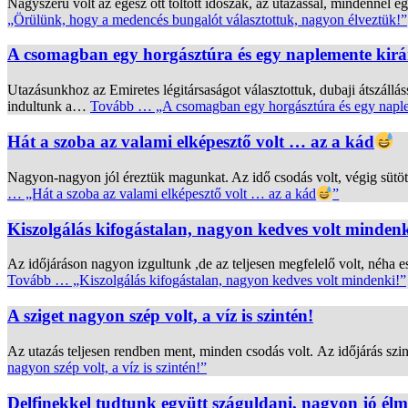
Nagyszerű volt az egész ott töltött időszak, az utazással, mindennel egy
„Örülünk, hogy a medencés bungalót választottuk, nagyon élveztük!”
A csomagban egy horgásztúra és egy naplemente kirá
Utazásunkhoz az Emiretes légitársaságot választottuk, dubaji átszállá
indultunk a…
Tovább …
„A csomagban egy horgásztúra és egy naple
Hát a szoba az valami elképesztő volt … az a kád
Nagyon-nagyon jól éreztük magunkat. Az idő csodás volt, végig sütött 
…
„Hát a szoba az valami elképesztő volt … az a kád
”
Kiszolgálás kifogástalan, nagyon kedves volt mindenk
Az időjáráson nagyon izgultunk ,de az teljesen megfelelő volt, néha e
Tovább …
„Kiszolgálás kifogástalan, nagyon kedves volt mindenki!”
A sziget nagyon szép volt, a víz is szintén!
Az utazás teljesen rendben ment, minden csodás volt. Az időjárás szi
nagyon szép volt, a víz is szintén!”
Delfinekkel tudtunk együtt száguldani, nagyon jó élm