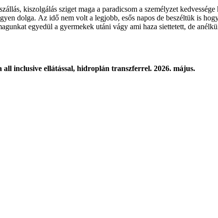
állás, kiszolgálás sziget maga a paradicsom a személyzet kedvessége 
yen dolga. Az idő nem volt a legjobb, esős napos de beszéltük is hogy
 magunkat egyedül a gyermekek utáni vágy ami haza siettetett, de anélk
a all inclusive ellátással, hidroplán transzferrel. 2026. május.