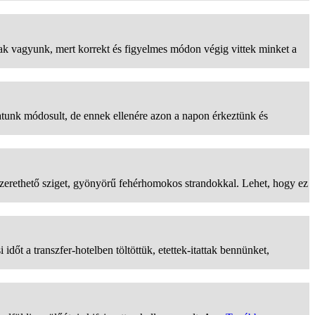
sak vagyunk, mert korrekt és figyelmes módon végig vittek minket a
tunk módosult, de ennek ellenére azon a napon érkeztünk és
zerethető sziget, gyönyörű fehérhomokos strandokkal. Lehet, hogy ez
dőt a transzfer-hotelben töltöttük, etettek-itattak bennünket,