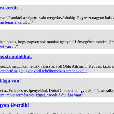
sra került …
 leszállásunktól a szigetre való megérkezésünkig. Egyrészt nagyon hálá
án leírásra került …”
kban biztos, hogy nagyon sok munkát igényelt! Lényegében minden jára
zet van …”
kos strandokkal.
ztük magunkat, remek választás volt Oblu Ailafushi. Kedves, kicsi, s
zerethető sziget, gyönyörű fehérhomokos strandokkal.”
világa van!
z Emirates-re, igényeltünk Dubai Connect-et, így a 20 órás átszállási i
om, mivel természetes sziget, csodás élővilága van!”
gyon élveztük!