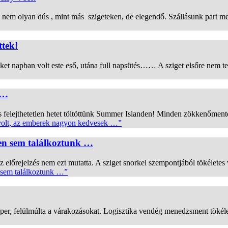
 nem olyan dús , mint más szigeteken, de elegendő. Szállásunk part ment
ttek!
et napban volt este eső, utána full napsütés…… A sziget elsőre nem tet
 …
elejthetetlen hetet töltöttünk Summer Islanden! Minden zökkenőmentesen
volt, az emberek nagyon kedvesek …”
eten sem találkoztunk …
 az előrejelzés nem ezt mutatta. A sziget snorkel szempontjából tökélete
n sem találkoztunk …”
uper, felülmúlta a várakozásokat. Logisztika vendég menedzsment tökéle