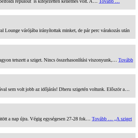
A belföldi repülőút is kifejezetten kellemes volt. A…
Tovább …
ral Lounge várójába irányítottak minket, de pár perc várakozás után
nagyon tetszett a sziget. Nincs összehasonlítási viszonyunk,…
Tovább
mával sem volt jobb az időjárás! Dheru szigetén voltunk. Először a…
isütött a nap újra. Végig egységesen 27-28 fok…
Tovább …
„A sziget