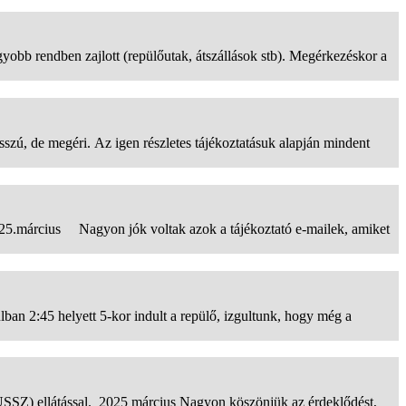
obb rendben zajlott (repülőutak, átszállások stb). Megérkezéskor a
 de megéri. Az igen részletes tájékoztatásuk alapján mindent
025.március Nagyon jók voltak azok a tájékoztató e-mailek, amiket
lban 2:45 helyett 5-kor indult a repülő, izgultunk, hogy még a
USSZ) ellátással. 2025 március Nagyon köszönjük az érdeklődést,