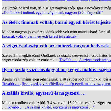
Az utazás hosszú volt, de a sziget nagyon szép. Igaz a növényzet még
„Delfinekkel tudtunk együtt száguldani, nagyon jó élmény volt!”
Az ételek finomak voltak, barmi egyedi kérést teljesíte
Minden nagyon jó volt! Az időnk jobb volt mint márciusban! Az első k
finomak voltak, barmi egyedi kérést teljesítettek!”
A sziget csodaszép volt, az emberek nagyon kedvesek
Szeretném megköszönni Önöknek az utazás szervezését; csodálatos és f
sziget csodaszép volt, az emberek…
Tovább …
„A sziget csodaszép 
Ilyen gazdag vízi élővilággal még egyik maldívi szig
Április végi, május eleji pihenésünk alatt szuper időt fogtunk ki, bár
Tovább …
„Ilyen gazdag vízi élővilággal még egyik maldívi szigete
A szállás kiváló, egyszerű és nagyszerű …
Minden rendben volt,az idő. 3-4 szer volt 15-20 perc eső. A sziget sz
…
Tovább …
„A szállás kiváló, egyszerű és nagyszerű …”