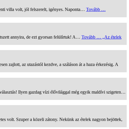
i villa volt, jól felszerelt, igényes. Naponta…
Tovább …
szett annyira, de ezt gyorsan felülírtuk! A…
Tovább …
„Az ételek
 zajlott, az utazástól kezdve, a száláson át a haza érkezésig. A
s választás! Ilyen gazdag vízi élővilággal még egyik maldívi szigeten…
tes volt. Szuper a közeli zátony. Nekünk az ételek nagyon bejöttek,