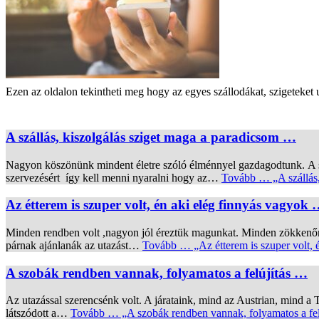
Ezen az oldalon tekintheti meg hogy az egyes szállodákat, szigeteket u
A szállás, kiszolgálás sziget maga a paradicsom …
Nagyon köszönünk mindent életre szóló élménnyel gazdagodtunk. A sz
szervezésért így kell menni nyaralni hogy az…
Tovább …
„A szállás
Az étterem is szuper volt, én aki elég finnyás vagyok
Minden rendben volt ,nagyon jól éreztük magunkat. Minden zökkenőmen
párnak ajánlanák az utazást…
Tovább …
„Az étterem is szuper volt,
A szobák rendben vannak, folyamatos a felújítás …
Az utazással szerencsénk volt. A járataink, mind az Austrian, mind a
látszódott a…
Tovább …
„A szobák rendben vannak, folyamatos a fe