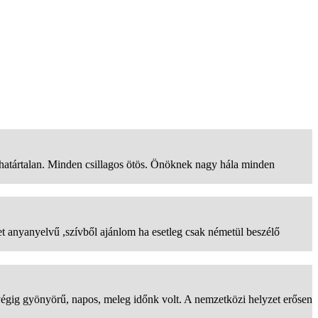
határtalan. Minden csillagos ötös. Önöknek nagy hála minden
t anyanyelvű ,szívből ajánlom ha esetleg csak németül beszélő
 végig gyönyörű, napos, meleg időnk volt. A nemzetközi helyzet erősen