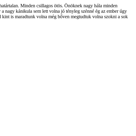
határtalan. Minden csillagos ötös. Önöknek nagy hála minden
 a nagy kánikula sem lett volna jó tényleg szénné ég az ember úgy
ül kint is maradtunk volna még bőven megtudtuk volna szokni a sok