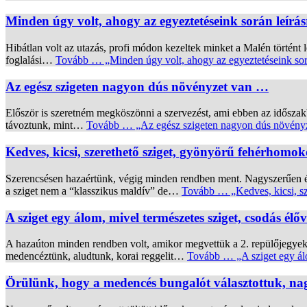
Minden úgy volt, ahogy az egyeztetéseink során leírá
Hibátlan volt az utazás, profi módon kezeltek minket a Malén történt
foglalási…
Tovább …
„Minden úgy volt, ahogy az egyeztetéseink sor
Az egész szigeten nagyon dús növényzet van …
Először is szeretném megköszönni a szervezést, ami ebben az idősza
távoztunk, mint…
Tovább …
„Az egész szigeten nagyon dús növény
Kedves, kicsi, szerethető sziget, gyönyörű fehérhomo
Szerencsésen hazaértünk, végig minden rendben ment. Nagyszerűen ére
a sziget nem a “klasszikus maldív” de…
Tovább …
„Kedves, kicsi, s
A sziget egy álom, mivel természetes sziget, csodás élő
A hazaúton minden rendben volt, amikor megvettük a 2. repülőjegyeket a
medencéztünk, aludtunk, korai reggelit…
Tovább …
„A sziget egy ál
Örülünk, hogy a medencés bungalót választottuk, na