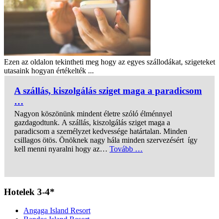
Ezen az oldalon tekintheti meg hogy az egyes szállodákat, szigeteket
utasaink hogyan értékelték ...
A szállás, kiszolgálás sziget maga a paradicsom
…
Nagyon köszönünk mindent életre szóló élménnyel
gazdagodtunk. A szállás, kiszolgálás sziget maga a
paradicsom a személyzet kedvessége határtalan. Minden
csillagos ötös. Önöknek nagy hála minden szervezésért így
kell menni nyaralni hogy az…
Tovább …
„A szállás, kiszolgálás
Hotelek 3-4*
Angaga Island Resort