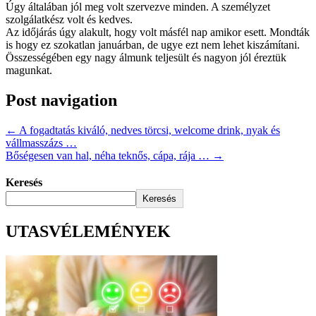
Úgy általában jól meg volt szervezve minden. A személyzet
szolgálatkész volt és kedves.
Az időjárás úgy alakult, hogy volt másfél nap amikor esett. Mondták
is hogy ez szokatlan januárban, de ugye ezt nem lehet kiszámítani.
Összességében egy nagy álmunk teljesült és nagyon jól éreztük
magunkat.
Post navigation
←
A fogadtatás kiváló, nedves törcsi, welcome drink, nyak és
vállmasszázs …
Bőségesen van hal, néha teknős, cápa, rája …
→
Keresés
Keresés
UTASVÉLEMÉNYEK