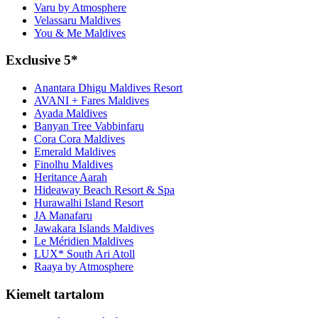
Varu by Atmosphere
Velassaru Maldives
You & Me Maldives
Exclusive 5*
Anantara Dhigu Maldives Resort
AVANI + Fares Maldives
Ayada Maldives
Banyan Tree Vabbinfaru
Cora Cora Maldives
Emerald Maldives
Finolhu Maldives
Heritance Aarah
Hideaway Beach Resort & Spa
Hurawalhi Island Resort
JA Manafaru
Jawakara Islands Maldives
Le Méridien Maldives
LUX* South Ari Atoll
Raaya by Atmosphere
Kiemelt tartalom