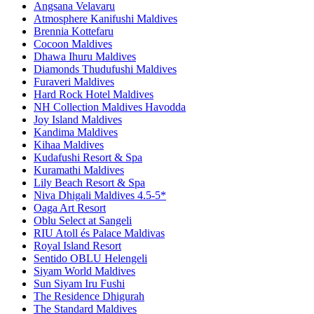
Angsana Velavaru
Atmosphere Kanifushi Maldives
Brennia Kottefaru
Cocoon Maldives
Dhawa Ihuru Maldives
Diamonds Thudufushi Maldives
Furaveri Maldives
Hard Rock Hotel Maldives
NH Collection Maldives Havodda
Joy Island Maldives
Kandima Maldives
Kihaa Maldives
Kudafushi Resort & Spa
Kuramathi Maldives
Lily Beach Resort & Spa
Niva Dhigali Maldives 4.5-5*
Oaga Art Resort
Oblu Select at Sangeli
RIU Atoll és Palace Maldivas
Royal Island Resort
Sentido OBLU Helengeli
Siyam World Maldives
Sun Siyam Iru Fushi
The Residence Dhigurah
The Standard Maldives