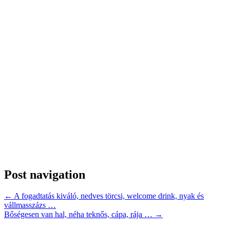
Post navigation
←
A fogadtatás kiváló, nedves törcsi, welcome drink, nyak és
vállmasszázs …
Bőségesen van hal, néha teknős, cápa, rája …
→