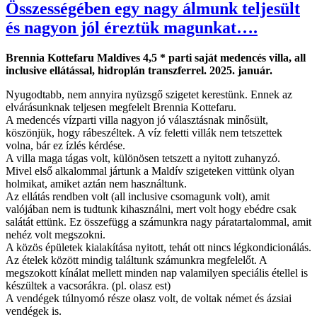
Összességében egy nagy álmunk teljesült
és nagyon jól éreztük magunkat….
Brennia Kottefaru Maldives 4,5 * parti saját medencés villa, all
inclusive ellátással, hidroplán transzferrel. 2025. január.
Nyugodtabb, nem annyira nyüzsgő szigetet kerestünk. Ennek az
elvárásunknak teljesen megfelelt Brennia Kottefaru.
A medencés vízparti villa nagyon jó választásnak minősült,
köszönjük, hogy rábeszéltek. A víz feletti villák nem tetszettek
volna, bár ez ízlés kérdése.
A villa maga tágas volt, különösen tetszett a nyitott zuhanyzó.
Mivel első alkalommal jártunk a Maldív szigeteken vittünk olyan
holmikat, amiket aztán nem használtunk.
Az ellátás rendben volt (all inclusive csomagunk volt), amit
valójában nem is tudtunk kihasználni, mert volt hogy ebédre csak
salátát ettünk. Ez összefügg a számunkra nagy páratartalommal, amit
nehéz volt megszokni.
A közös épületek kialakítása nyitott, tehát ott nincs légkondicionálás.
Az ételek között mindig találtunk számunkra megfelelőt. A
megszokott kínálat mellett minden nap valamilyen speciális étellel is
készültek a vacsorákra. (pl. olasz est)
A vendégek túlnyomó része olasz volt, de voltak német és ázsiai
vendégek is.