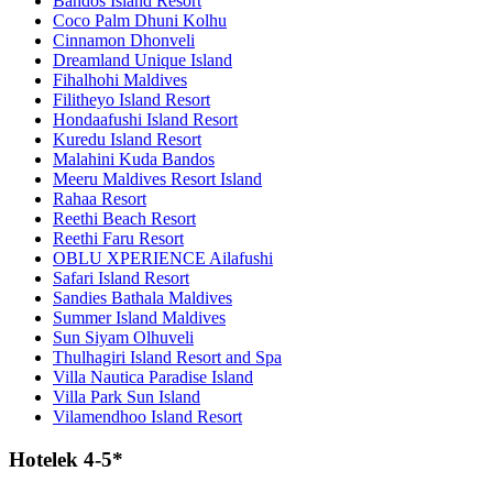
Bandos Island Resort
Coco Palm Dhuni Kolhu
Cinnamon Dhonveli
Dreamland Unique Island
Fihalhohi Maldives
Filitheyo Island Resort
Hondaafushi Island Resort
Kuredu Island Resort
Malahini Kuda Bandos
Meeru Maldives Resort Island
Rahaa Resort
Reethi Beach Resort
Reethi Faru Resort
OBLU XPERIENCE Ailafushi
Safari Island Resort
Sandies Bathala Maldives
Summer Island Maldives
Sun Siyam Olhuveli
Thulhagiri Island Resort and Spa
Villa Nautica Paradise Island
Villa Park Sun Island
Vilamendhoo Island Resort
Hotelek 4-5*